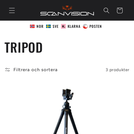
vidare
till
Varukorg
innehåll
NOR
SVE
KLARNA
POSTEN
P
TRIPOD
r
Filtrera och sortera
3 produkter
o
d
u
k