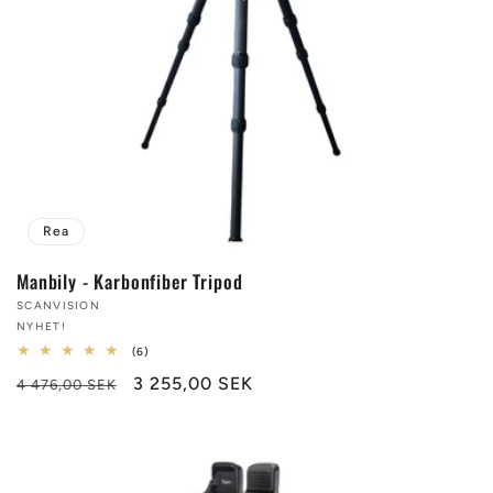
t
s
e
r
i
Rea
e
Manbily - Karbonfiber Tripod
Säljare:
SCANVISION
:
NYHET!
6
(6)
totalt
Ordinarie
Försäljningspris
3 255,00 SEK
antal
4 476,00 SEK
recensioner
pris