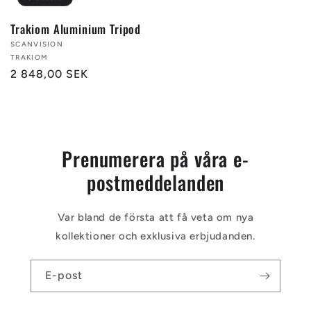
Trakiom Aluminium Tripod
Säljare:
SCANVISION
TRAKIOM
Ordinarie
2 848,00 SEK
pris
Prenumerera på våra e-
postmeddelanden
Var bland de första att få veta om nya
kollektioner och exklusiva erbjudanden.
E-post